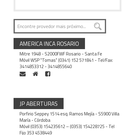
AMERICA INCA ROSARIO
Mitre 1948 - S2000FWF Rosario - Santa Fe
Móvil WSP "Tomas" (0341) 152 571841 - Tel/Fax:
3414853312 - 3414855640
JP ABERTURAS
Porfirio Seppey 1514 esq. Ramos Mejía - S5900 Villa
María - Córdoba
Móvil (0353) 154235612 – (0353) 154228725 - Tel
Fijo 353 4538449